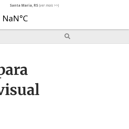
Santa Maria, RS
(
ver mais
>>)
para
visual