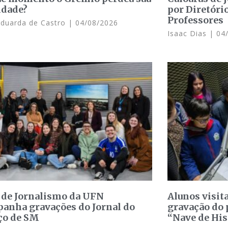
idade?
por Diretóri
Professores
Eduarda de Castro
04/08/2026
Isaac Dias
04/
 de Jornalismo da UFN
Alunos visit
anha gravações do Jornal do
gravação do 
ço de SM
“Nave de His