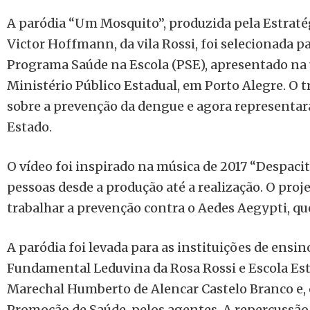
A paródia “Um Mosquito”, produzida pela Estraté
Victor Hoffmann, da vila Rossi, foi selecionada p
Programa Saúde na Escola (PSE), apresentado na ú
Ministério Público Estadual, em Porto Alegre. O t
sobre a prevenção da dengue e agora representar
Estado.
O vídeo foi inspirado na música de 2017 “Despaci
pessoas desde a produção até a realização. O proj
trabalhar a prevenção contra o Aedes Aegypti, qu
A paródia foi levada para as instituições de ensi
Fundamental Leduvina da Rosa Rossi e Escola Es
Marechal Humberto de Alencar Castelo Branco e, 
Promoção de Saúde, pelos agentes. A repercussão 