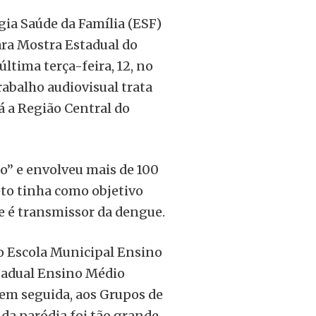
gia Saúde da Família (ESF)
ara Mostra Estadual do
ltima terça-feira, 12, no
rabalho audiovisual trata
á a Região Central do
to” e envolveu mais de 100
eto tinha como objetivo
e é transmissor da dengue.
no Escola Municipal Ensino
tadual Ensino Médio
em seguida, aos Grupos de
da paródia foi tão grande