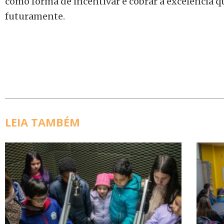
como forma de incentivar e cobrar a excelência q
futuramente.
LEIA TAMBÉM