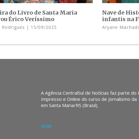
eira do Livro de Santa Maria
Nave de Hist
rou Érico Veríssimo
infantis na F
a Rodrigues
15/09/2025
Aryane Macha
A Agência CentralSul de Notícias faz parte do
Impresso e Online do curso de Jornalismo da
em Santa Maria/RS (Brasil).
ADM