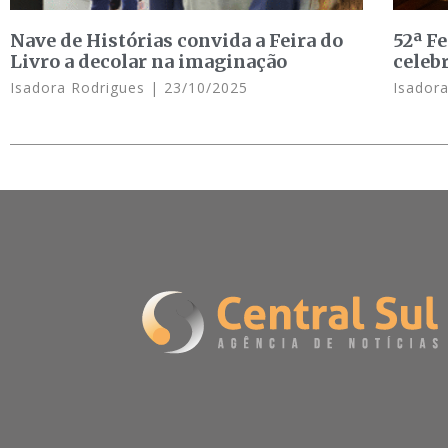
Nave de Histórias convida a Feira do
52ª F
Livro a decolar na imaginação
celeb
Isadora Rodrigues
23/10/2025
Isador