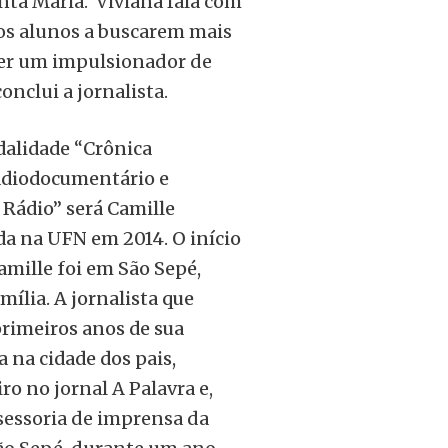
ta Maria. Viviana fala com
 os alunos a buscarem mais
ser um impulsionador de
onclui a jornalista.
dalidade “Crônica
adiodocumentário e
Rádio” será Camille
a na UFN em 2014. O início
Camille foi em São Sepé,
mília. A jornalista que
rimeiros anos de sua
 na cidade dos pais,
iro no
jornal A Palavra e,
sessoria de imprensa da