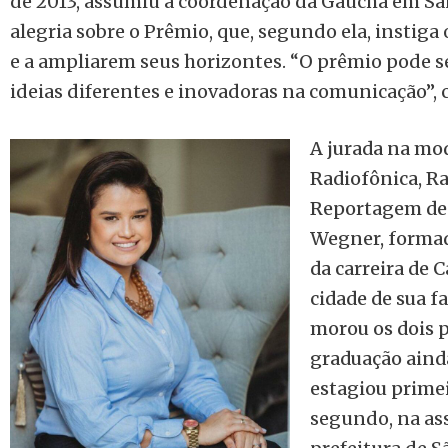
de 2013, assumiu a coordenação da Gaúcha em San
alegria sobre o Prêmio, que, segundo ela, instiga
e a ampliarem seus horizontes. “O prêmio pode 
ideias diferentes e inovadoras na comunicação”, c
A jurada na mo
Radiofônica, R
Reportagem de 
Wegner, formad
da carreira de 
cidade de sua fa
morou os dois p
graduação ainda
estagiou prime
segundo,
na as