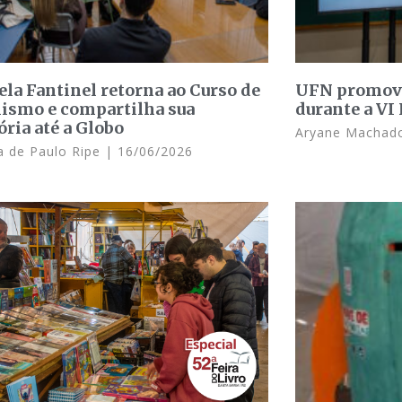
la Fantinel retorna ao Curso de
UFN promove
lismo e compartilha sua
durante a VI
ória até a Globo
Aryane Macha
 de Paulo Ripe
16/06/2026