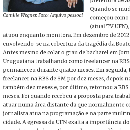
prefeitura de S
Quando se mudo
Camille Wegner. Foto: Arquivo pessoal
começou como 
(atual TV UFN),
atuou enquanto monitora. Em dezembro de 2012 
envolvendo-se na cobertura da tragédia da Boate 
Antes mesmo de colar o grau de bacharel em Jorn
Uruguaiana trabalhando como freelancer na RBS
permaneceu durante quatro meses. Em seguida, 
freelancer na RBS de SM por dez meses, depois n
também dez meses e, por último, retornou a RBS 
meses. Foi quando recebeu a proposta para traba
atuar numa área distante da que normalmente cob
jornalista atua na programação e na parte multi
cidade. A egressa da UFN exalta a importância do