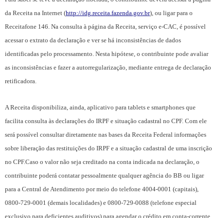
da Receita na Internet (
http://
idg
.receita.fazenda.gov.br
), ou ligar para o
Receitafone 146.
Na consulta à página da Receita, serviço e-CAC, é possível
acessar o extrato da declaração e ver se há inconsistências de dados
identificadas pelo processamento. Nesta hipótese, o contribuinte pode avaliar
as inconsistências e fazer a autorregularização, mediante entrega de declaração
retificadora.
A Receita disponibiliza, ainda, aplicativo para tablets e smartphones que
facilita consulta às declarações do IRPF e situação cadastral no CPF. Com ele
será possível consultar diretamente nas bases da Receita Federal informações
sobre liberação das restituições do IRPF e a situação cadastral de uma inscrição
no CPF.
Caso o valor não seja creditado na conta indicada na declaração, o
contribuinte poderá contatar pessoalmente qualquer agência do BB ou ligar
para a Central de Atendimento por meio do telefone 4004-0001 (capitais),
0800-729-0001 (demais localidades) e 0800-729-0088 (telefone especial
exclusivo para deficientes auditivos) para agendar o crédito em conta-corrente