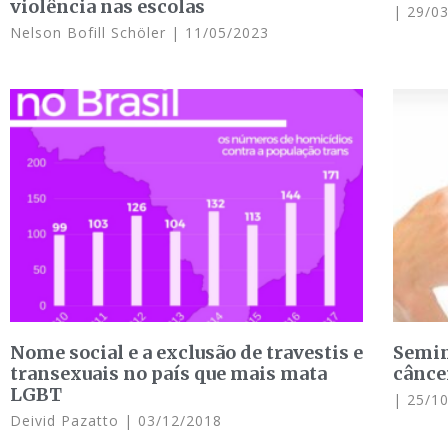
violência nas escolas
29/03
Nelson Bofill Schöler
11/05/2023
Nome social e a exclusão de travestis e
Semin
transexuais no país que mais mata
cânce
LGBT
25/10
Deivid Pazatto
03/12/2018