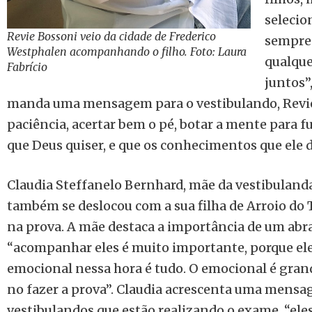
selecio
Revie Bossoni veio da cidade de Frederico
sempre 
Westphalen acompanhando o filho. Foto: Laura
qualque
Fabrício
juntos”
manda uma mensagem para o vestibulando, Revie 
paciência, acertar bem o pé, botar a mente para fu
que Deus quiser, e que os conhecimentos que ele d
Claudia Steffanelo Bernhard, mãe da vestibuland
também se deslocou com a sua filha de Arroio do
na prova. A mãe destaca a importância de um abr
“acompanhar eles é muito importante, porque ele
emocional nessa hora é tudo. O emocional é grand
no fazer a prova”. Claudia acrescenta uma mensag
vestibulandos que estão realizando o exame, “eles