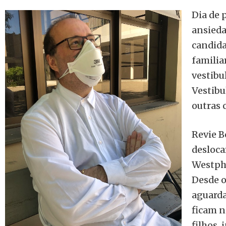
Dia de 
ansieda
candida
familia
vestibu
Vestibu
outras c
Revie B
desloca
Westpha
Desde o
aguarda
ficam n
filhos,