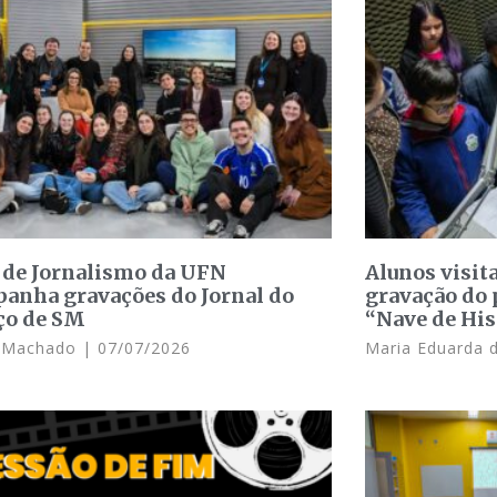
 de Jornalismo da UFN
Alunos visit
anha gravações do Jornal do
gravação do 
ço de SM
“Nave de His
e Machado
07/07/2026
Maria Eduarda 