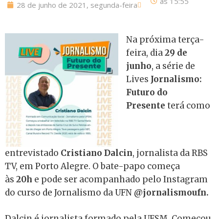
às
15:55
28 de junho de 2021, segunda-feira
Na próxima terça-
feira, dia
29 de
junho
, a série de
Lives
Jornalismo:
Futuro do
Presente
terá como
entrevistado
Cristiano Dalcin
, jornalista da RBS
TV, em Porto Alegre. O bate-papo começa
às
20h
e pode ser acompanhado pelo Instagram
do curso de Jornalismo da UFN
@jornalismoufn.
Dalcin é jornalista formado pela UFSM. Começou