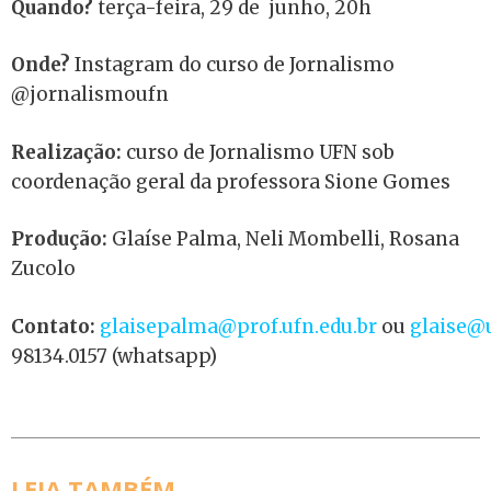
Quando?
terça-feira, 29 de junho, 20h
Onde?
Instagram do curso de Jornalismo
@jornalismoufn
Realização:
curso de Jornalismo UFN sob
coordenação geral da professora Sione Gomes
Produção:
Glaíse Palma, Neli Mombelli, Rosana
Zucolo
Contato:
glaisepalma@prof.ufn.edu.br
ou
glaise@u
98134.0157 (whatsapp)
LEIA TAMBÉM