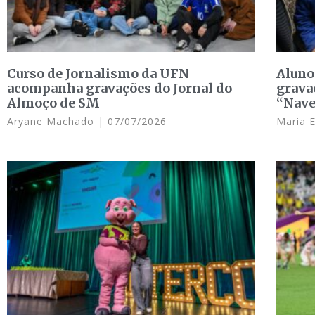
Curso de Jornalismo da UFN
Aluno
acompanha gravações do Jornal do
grava
Almoço de SM
“Nave
Aryane Machado
07/07/2026
Maria 