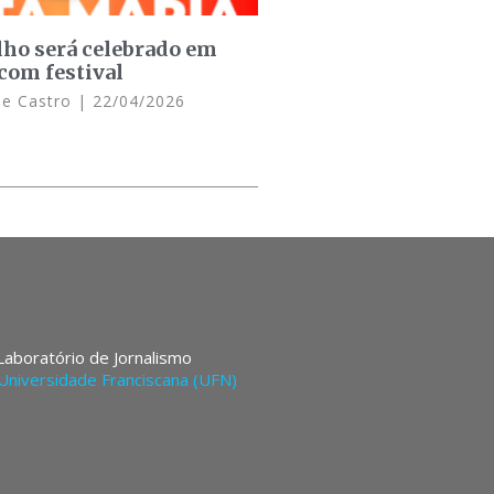
lho será celebrado em
com festival
de Castro
22/04/2026
 Laboratório de Jornalismo
Universidade Franciscana (UFN)