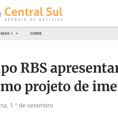
MAIS +
SOBRE
rupo RBS apresent
smo projeto de im
ta, 1 º de setembro