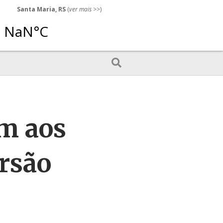
Santa Maria, RS
(
ver mais
>>)
am aos
ersão