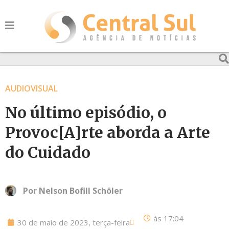
AUDIOVISUAL
No último episódio, o
Provoc[A]rte aborda a Arte
do Cuidado
Por
Nelson Bofill Schöler
às
17:04
30 de maio de 2023, terça-feira