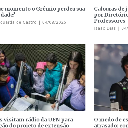
e momento o Grêmio perdeu sua
Calouras de 
idade?
por Diretóri
Professores
Eduarda de Castro
04/08/2026
Isaac Dias
04/
s visitam rádio da UFN para
O medo de e
ção do projeto de extensão
atrasado: c