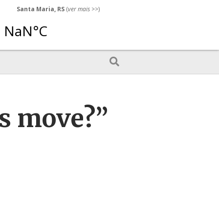
Santa Maria, RS
(
ver mais
>>)
os move?”