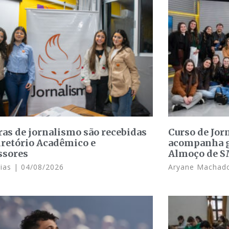
ras de jornalismo são recebidas
Curso de Jo
iretório Acadêmico e
acompanha g
ssores
Almoço de 
Dias
04/08/2026
Aryane Macha