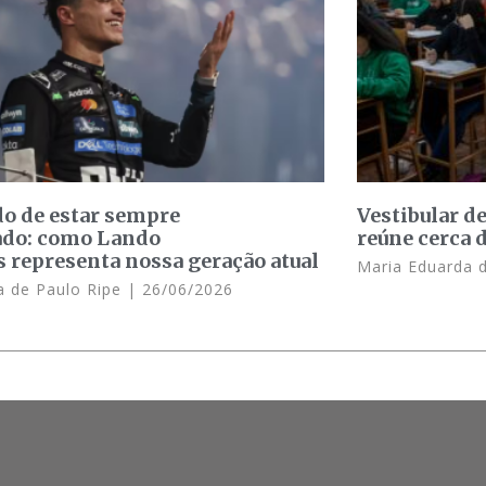
o de estar sempre
Vestibular d
ado: como Lando
reúne cerca 
s representa nossa geração atual
Maria Eduarda 
 de Paulo Ripe
26/06/2026