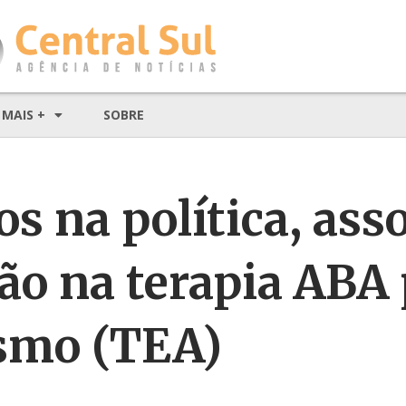
MAIS +
SOBRE
s na política, ass
ão na terapia ABA 
smo (TEA)