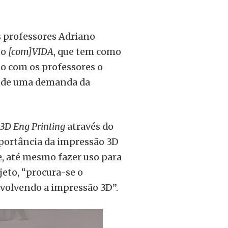
s professores Adriano
to
[com]VIDA
, que tem como
do com os professores o
ende uma demanda da
3D Eng Printing
através do
mportância da impressão 3D
e, até mesmo fazer uso para
jeto, “procura-se o
volvendo a impressão 3D”.