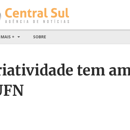
MAIS +
SOBRE
riatividade tem a
UFN