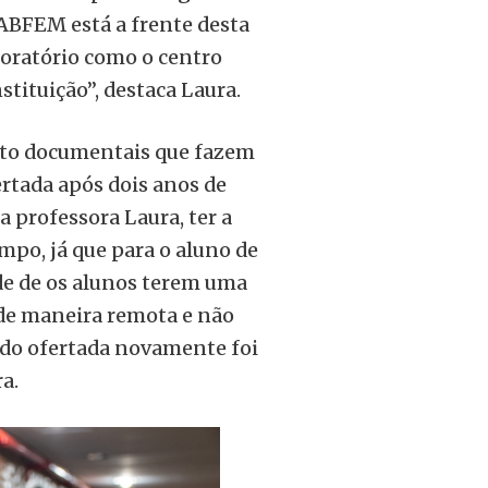
LABFEM está a frente desta
boratório como o centro
tituição”, destaca Laura.
foto documentais que fazem
ertada após dois anos de
 professora Laura, ter a
mpo, já que para o aluno de
de de os alunos terem uma
a de maneira remota e não
endo ofertada novamente foi
a.