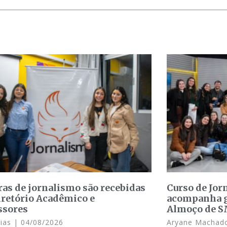
ras de jornalismo são recebidas
Curso de Jo
iretório Acadêmico e
acompanha g
ssores
Almoço de 
Dias
04/08/2026
Aryane Macha