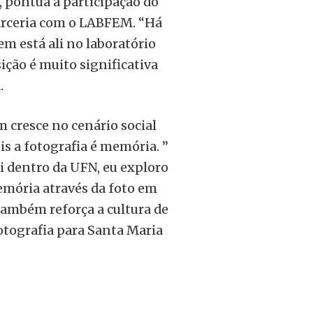
 pontua a participação do
arceria com o LABFEM. “Há
m está ali no laboratório
ção é muito significativa
.
m cresce no cenário social
s a fotografia é memória. ”
ui dentro da UFN, eu exploro
memória através da foto em
 também reforça a cultura de
ografia para Santa Maria