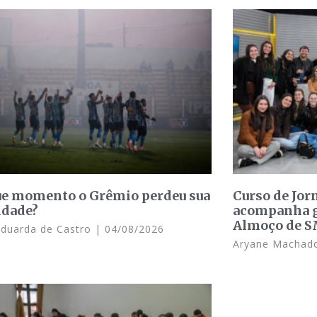
e momento o Grêmio perdeu sua
Curso de Jo
idade?
acompanha g
Almoço de 
Eduarda de Castro
04/08/2026
Aryane Macha