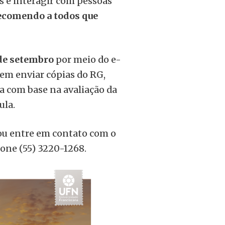
 e interagir com pessoas
recomendo a todos que
 de setembro
por meio do e-
vem enviar cópias do RG,
ta com base na avaliação da
ula.
ou entre em contato com o
fone (55) 3220-1268.