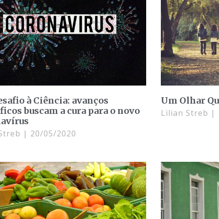
safio à Ciência: avanços
Um Olhar Qu
íficos buscam a cura para o novo
Lilian Streb
avírus
 Streb
20/05/2020