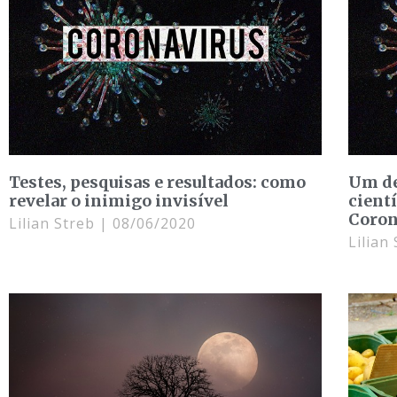
Testes, pesquisas e resultados: como
Um de
revelar o inimigo invisível
cient
Coron
Lilian Streb
08/06/2020
Lilian