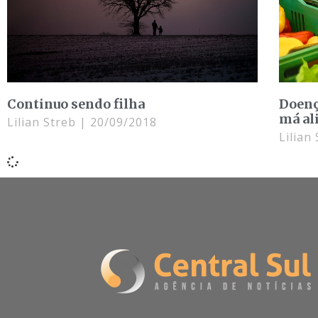
Continuo sendo filha
Doenç
má al
Lilian Streb
20/09/2018
Lilian