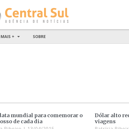
MAIS +
SOBRE
ata mundial para comemorar o
Dólar alto re
nosso de cada dia
viagens
ia Ribeiro
13/04/2015
Patrícia Ribei