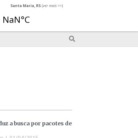
Santa Maria, RS
(
ver mais
>>)
duz a busca por pacotes de
ro
01/04/2015