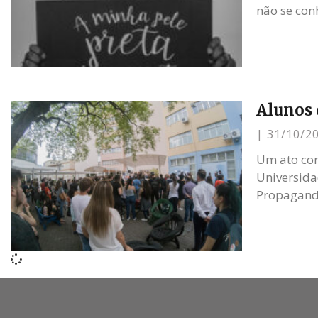
não se con
Alunos 
31/10/2
Um ato cont
Universida
Propaganda