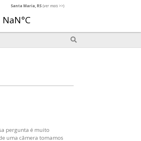
Santa Maria, RS
(
ver mais
>>)
sa pergunta é muito
es de uma câmera tomamos