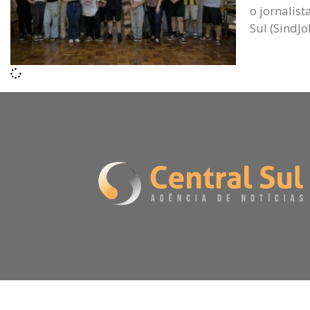
o jornalist
Sul (SindJ