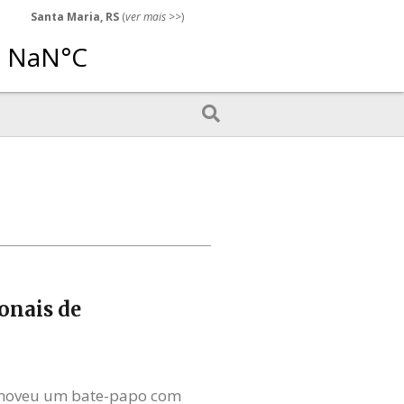
Santa Maria, RS
(
ver mais
>>)
onais de
romoveu um bate-papo com