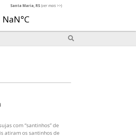
Santa Maria, RS
(
ver mais
>>)
a
sujas com “santinhos” de
is atiram os santinhos de