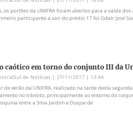
entralSul de Notícias
27/11/2017
18:08
s, os portões da UNIFRA foram abertos para a saída dos 
imeiro participante a sair do prédio 17 foi Odair José S
o caótico em torno do conjunto III da U
entralSul de Notícias
27/11/2017
13:44
ar de verão da UNIFRA, realizado na tarde desta segunda 
amento no trânsito, principalmente ao entorno do conjunt
 esquina entre a Silva Jardim e Duque de