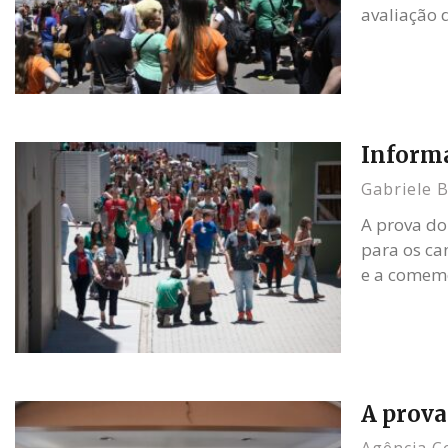
avaliação 
Informa
Gabriele 
A prova do
para os ca
e a comem
A prova