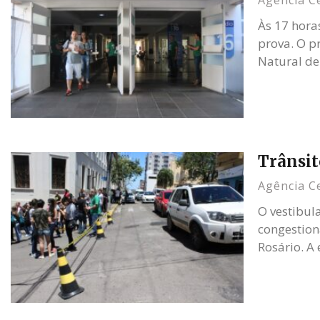
Agência C
Às 17 hora
prova. O pr
Natural de
Trânsit
Agência C
O vestibul
congestion
Rosário. A