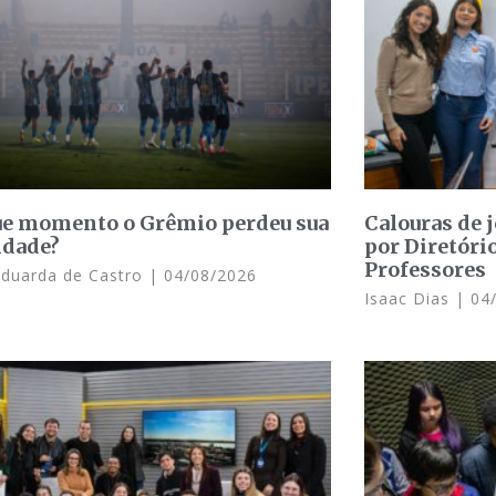
e momento o Grêmio perdeu sua
Calouras de 
idade?
por Diretóri
Professores
Eduarda de Castro
04/08/2026
Isaac Dias
04/