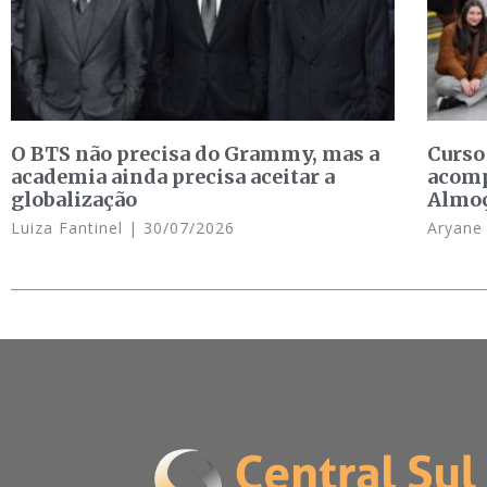
O BTS não precisa do Grammy, mas a
Curso
academia ainda precisa aceitar a
acomp
globalização
Almo
Luiza Fantinel
30/07/2026
Aryan