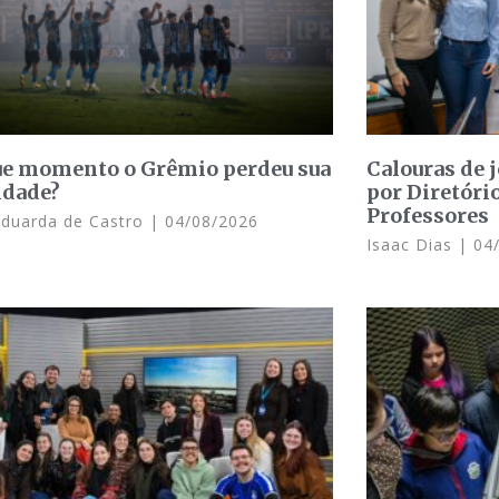
e momento o Grêmio perdeu sua
Calouras de 
idade?
por Diretóri
Professores
Eduarda de Castro
04/08/2026
Isaac Dias
04/