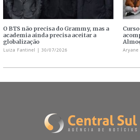
O BTS não precisa do Grammy, mas a
Curso
academia ainda precisa aceitar a
acomp
globalização
Almo
Luiza Fantinel
30/07/2026
Aryan