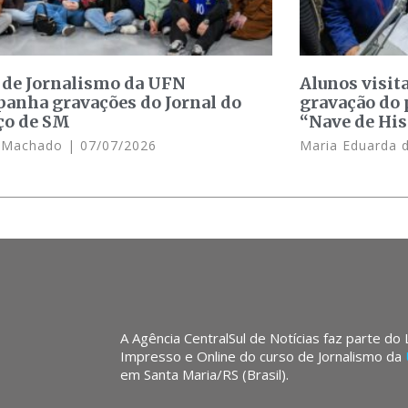
 de Jornalismo da UFN
Alunos visit
anha gravações do Jornal do
gravação do 
ço de SM
“Nave de His
e Machado
07/07/2026
Maria Eduarda 
A Agência CentralSul de Notícias faz parte do
Impresso e Online do curso de Jornalismo da
em Santa Maria/RS (Brasil).