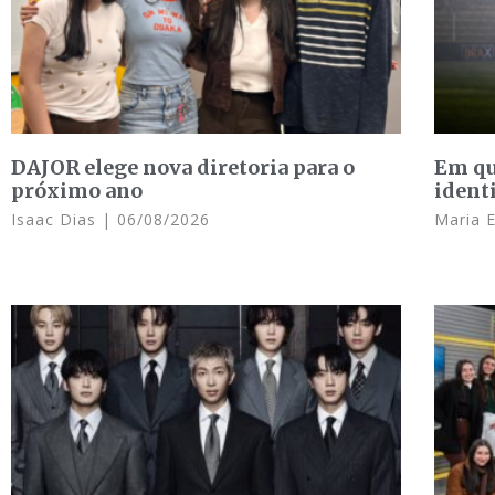
DAJOR elege nova diretoria para o
Em qu
próximo ano
ident
Isaac Dias
06/08/2026
Maria 