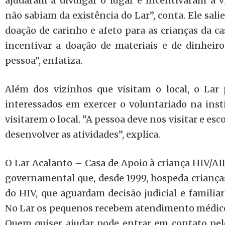
ajudaram a divulgar o lugar e incentivaram a v
não sabiam da existência do Lar”, conta. Ele sal
doação de carinho e afeto para as crianças da c
incentivar a doação de materiais e de dinheir
pessoa”, enfatiza.
Além dos vizinhos que visitam o local, o Lar 
interessados em exercer o voluntariado na insti
visitarem o local. “A pessoa deve nos visitar e es
desenvolver as atividades”, explica.
O Lar Acalanto – Casa de Apoio à criança HIV/A
governamental que, desde 1999, hospeda crianças
do HIV, que aguardam decisão judicial e familiar
No Lar os pequenos recebem atendimento médico, 
Quem quiser ajudar pode entrar em contato pel