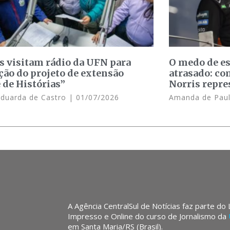
s visitam rádio da UFN para
O medo de e
ção do projeto de extensão
atrasado: c
 de Histórias”
Norris repre
Eduarda de Castro
01/07/2026
Amanda de Pau
A Agência CentralSul de Notícias faz parte do
Impresso e Online do curso de Jornalismo da
em Santa Maria/RS (Brasil).