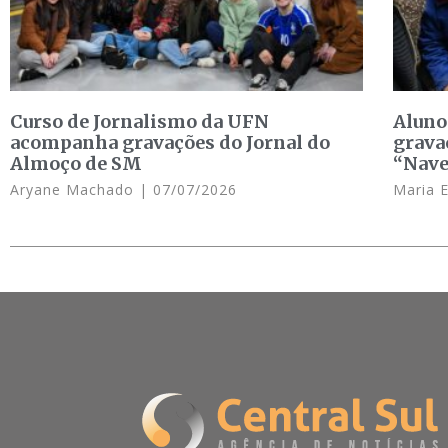
Curso de Jornalismo da UFN
Aluno
acompanha gravações do Jornal do
grava
Almoço de SM
“Nave
Aryane Machado
07/07/2026
Maria 