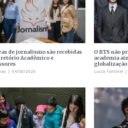
ras de jornalismo são recebidas
O BTS não p
iretório Acadêmico e
academia ain
ssores
globalização
Dias
04/08/2026
Luiza Fantinel