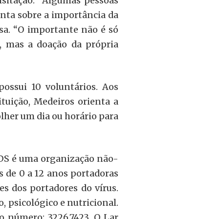
isitação. “Algumas pessoas
ienta sobre a importância da
asa. “O importante não é só
o, mas a doação da própria
possui 10 voluntários. Aos
tuição, Medeiros orienta a
colher um dia ou horário para
IDS é uma organização não-
 de 0 a 12 anos portadoras
es dos portadores do vírus.
psicológico e nutricional.
o número: 3226.7423. O Lar