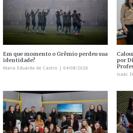
Em que momento o Grêmio perdeu sua
Calou
identidade?
por D
Profe
Maria Eduarda de Castro
04/08/2026
Isaac 