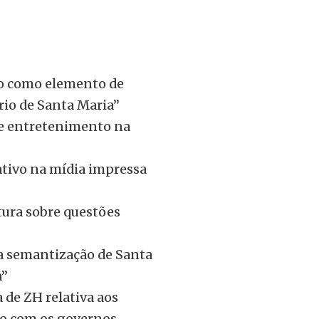
ico como elemento de
rio de Santa Maria”
 e entretenimento na
ativo na mídia impressa
tura sobre questões
 a semantização de Santa
a”
 de ZH relativa aos
ção com os governos