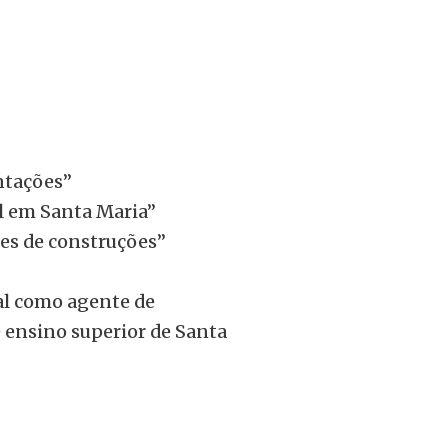
entações”
al em Santa Maria”
des de construções”
al como agente de
e ensino superior de Santa