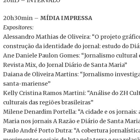
20h15 – INTERVALO
20h30min –
MÍDIA IMPRESSA
Expositores:
Alessandro Mathias de Oliveira: “O projeto gráf
construção da identidade do jornal: estudo do Diá
Ane Daniele Paulon Gomes: “Jornalismo cultural
Revista Mix, do Jornal Diário de Santa Maria”
Daiana de Oliveira Martins: “Jornalismo investig
santa-mariense”
Kelly Cristina Ramos Martini: “Análise do ZH Cul
culturais das regiões brasileiras”
Milene Denardim Portella: “A cidade e os jornais:
Maria nos jornais A Razão e Diário de Santa Mari
Paulo André Porto Dutra: “A cobertura jornalística
movimentos sociais de luta pela terra e sua rela