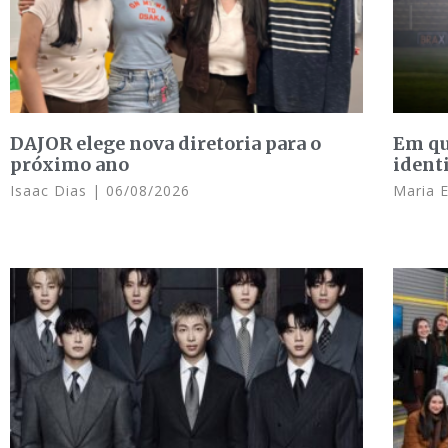
DAJOR elege nova diretoria para o
Em qu
próximo ano
ident
Isaac Dias
06/08/2026
Maria 