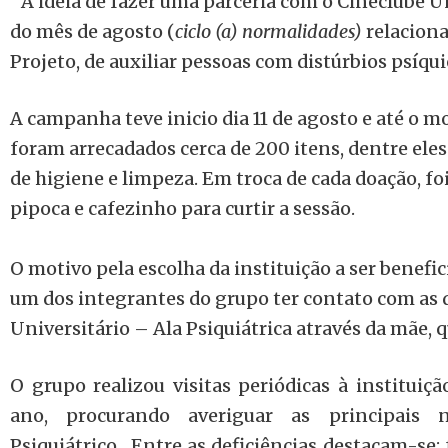
“A idéia de fazer uma parceria com o Cineclube U
do mês de agosto (
ciclo (a) normalidades)
relaciona
Projeto, de auxiliar pessoas com distúrbios psíqu
A campanha teve inicio dia 11 de agosto e até o
foram arrecadados cerca de 200 itens, dentre eles
de higiene e limpeza. Em troca de cada doação, fo
pipoca e cafezinho para curtir a sessão.
O motivo pela escolha da instituição a ser benefic
um dos integrantes do grupo ter contato com as 
Universitário – Ala Psiquiátrica através da mãe, q
O grupo realizou visitas periódicas à instituiç
ano, procurando averiguar as principais n
Psiquiátrico. Entre as deficiências destacam-se: f