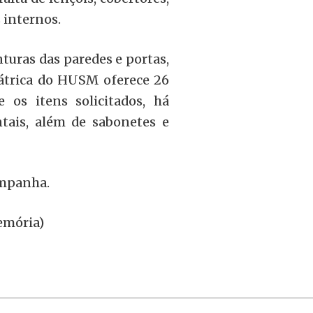
 internos.
uras das paredes e portas,
iátrica do HUSM oferece 26
 os itens solicitados, há
tais, além de sabonetes e
ampanha.
emória)