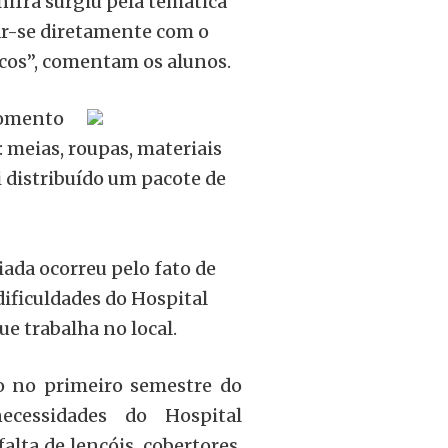
nifra surgiu pela temática
r-se diretamente com o
icos”, comentam os alunos.
 momento
: meias, roupas, materiais
i distribuído um pacote de
iada ocorreu pelo fato de
dificuldades do Hospital
ue trabalha no local.
ão no primeiro semestre do
ecessidades do Hospital
alta de lençóis, cobertores,