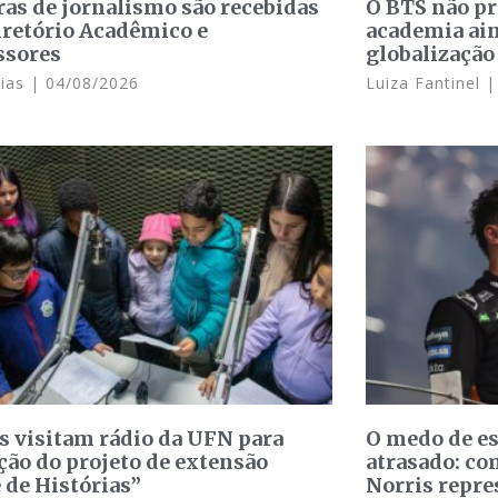
ras de jornalismo são recebidas
O BTS não p
iretório Acadêmico e
academia ain
ssores
globalização
Dias
04/08/2026
Luiza Fantinel
s visitam rádio da UFN para
O medo de e
ção do projeto de extensão
atrasado: c
 de Histórias”
Norris repre