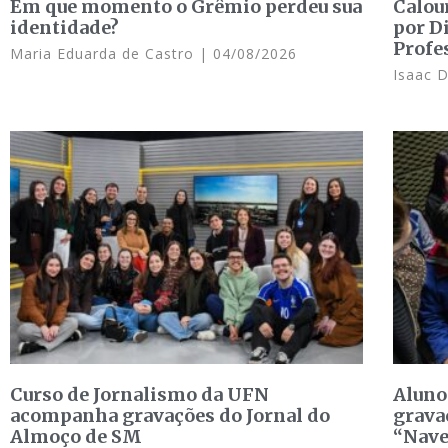
Em que momento o Grêmio perdeu sua
Calou
identidade?
por D
Profe
Maria Eduarda de Castro
04/08/2026
Isaac 
Curso de Jornalismo da UFN
Aluno
acompanha gravações do Jornal do
grava
Almoço de SM
“Nave