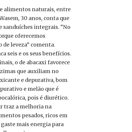
e alimentos naturais, entre
o Wasem, 30 anos, conta que
e sanduíches integrais. “No
orque oferecemos
o de leveza” comenta.
a seis e os seus benefícios.
inais, o de abacaxi favorece
nzimas que auxiliam no
oxicante e depurativa, bom
purativo e melão que é
calórica, pois é diurético.
r traz a melhoria na
limentos pesados, ricos em
o gaste mais energia para