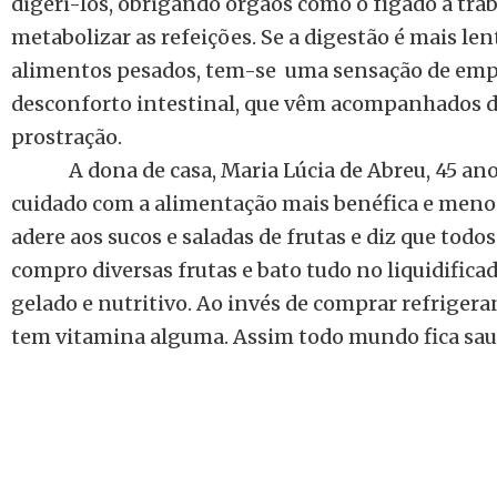
digeri-los, obrigando órgãos como o fígado a tra
metabolizar as refeições. Se a digestão é mais len
alimentos pesados, tem-se
uma sensação de em
desconforto intestinal, que vêm acompanhados d
prostração.
A dona de casa, Maria Lúcia de Abreu, 45 an
cuidado com a alimentação mais benéfica e menos 
adere aos sucos e saladas de frutas e diz que todo
compro diversas frutas e bato tudo no liquidific
gelado e nutritivo. Ao invés de comprar refriger
tem vitamina alguma. Assim todo mundo fica saud