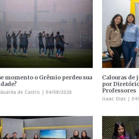
e momento o Grêmio perdeu sua
Calouras de 
idade?
por Diretóri
Professores
Eduarda de Castro
04/08/2026
Isaac Dias
04/