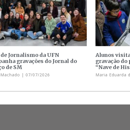
 de Jornalismo da UFN
Alunos visit
anha gravações do Jornal do
gravação do 
ço de SM
“Nave de His
e Machado
07/07/2026
Maria Eduarda 