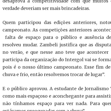
desaprova a competitividade com que muitos 
verdade deveriam ser mais brincadeiras.
Quem participou das edições anteriores, noto
campeonato. As competições anteriores acont
falta de espaço para o público e ausência de
resolveu mudar. Zambeli justifica que as disput
no verão, e que nesse ano teve que acontecer 
participa da organização do Intergol vai se form
pois é o nosso último campeonato. Esse fim de
chuva e frio, então resolvemos trocar de lugar”.
E o público aprovou. A estudante de Jornalismo 
como mais espaçoso e aconchegante para assistir
não tínhamos espaço para ver nada. Para qu
estávamos preocupadas com a chuva”.