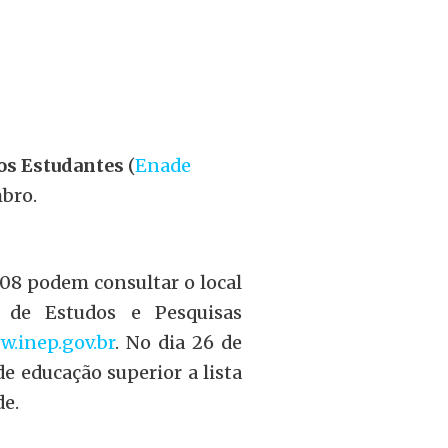
s Estudantes
(
Enade
mbro.
008 podem consultar o local
l de Estudos e Pesquisas
w.inep.gov.br
. No dia 26 de
de educação superior a lista
de.