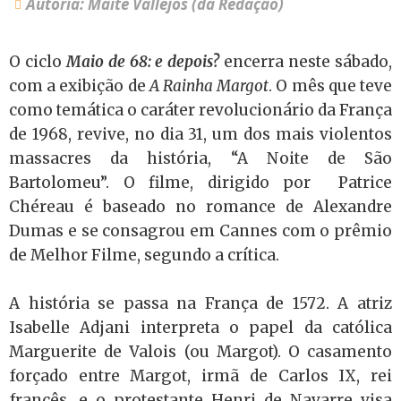
Autoria: Maitê Vallejos (da Redação)
O ciclo
Maio de 68: e depois?
encerra neste sábado,
com a exibição de
A Rainha Margot
. O mês que teve
como temática o caráter revolucionário da França
de 1968, revive, no dia 31, um dos mais violentos
massacres da história, “A Noite de São
Bartolomeu”. O filme, dirigido por Patrice
Chéreau é baseado no romance de Alexandre
Dumas e se consagrou em Cannes com o prêmio
de Melhor Filme, segundo a crítica.
A história se passa na França de 1572. A atriz
Isabelle Adjani interpreta o papel da católica
Marguerite de Valois (ou Margot). O casamento
forçado entre Margot, irmã de Carlos IX, rei
francês, e o protestante Henri de Navarre visa