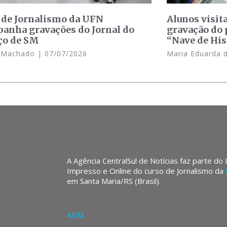
 de Jornalismo da UFN
Alunos visit
anha gravações do Jornal do
gravação do 
ço de SM
“Nave de His
e Machado
07/07/2026
Maria Eduarda 
A Agência CentralSul de Notícias faz parte do
Impresso e Online do curso de Jornalismo da
em Santa Maria/RS (Brasil).
ADM