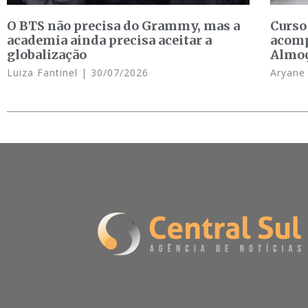
O BTS não precisa do Grammy, mas a
Curso
academia ainda precisa aceitar a
acomp
globalização
Almo
Luiza Fantinel
30/07/2026
Aryan