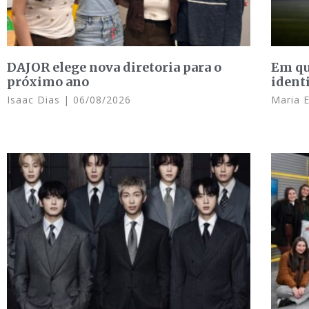
DAJOR elege nova diretoria para o
Em qu
próximo ano
ident
Isaac Dias
06/08/2026
Maria 