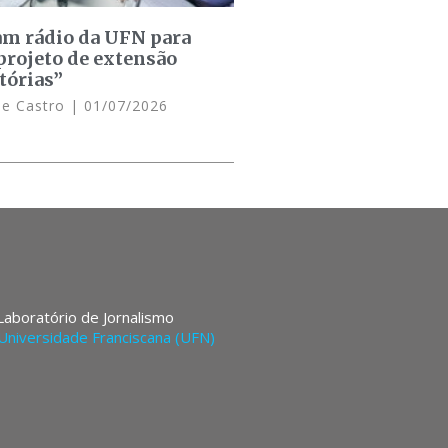
am rádio da UFN para
projeto de extensão
tórias”
de Castro
01/07/2026
 Laboratório de Jornalismo
Universidade Franciscana (UFN)