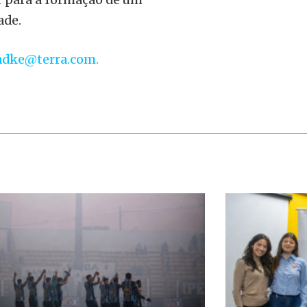
ade.
adke@terra.com.