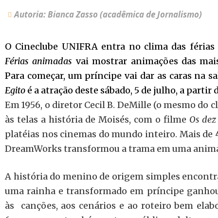
Autoria: Bianca Zasso (acadêmica de Jornalismo)
O Cineclube UNIFRA entra no clima das férias s
Férias animadas
vai mostrar animações das mais 
Para começar, um príncipe vai dar as caras na sa
Egito
é a atração deste sábado, 5 de julho, a partir 
Em 1956, o diretor Cecil B. DeMille (o mesmo do c
às telas a história de Moisés, com o filme
Os de
platéias nos cinemas do mundo inteiro. Mais de 
DreamWorks transformou a trama em uma anima
A história do menino de origem simples encontr
uma rainha e transformado em príncipe ganho
às canções, aos cenários e ao roteiro bem elabo