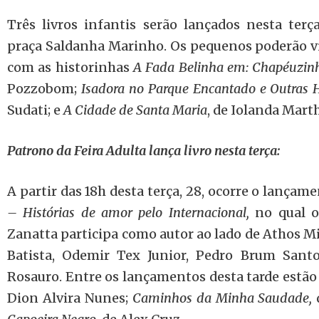
Três livros infantis serão lançados nesta terça
praça Saldanha Marinho. Os pequenos poderão vi
com as historinhas
A Fada Belinha em: Chapéuzinh
Pozzobom;
Isadora no Parque Encantado e Outras H
Sudati; e
A Cidade de Santa Maria
, de Iolanda Mart
Patrono da Feira Adulta lança livro nesta terça:
A partir das 18h desta terça, 28, ocorre o lançam
– Histórias de amor pelo Internacional,
no qual o
Zanatta participa como autor ao lado de Athos M
Batista, Odemir Tex Junior, Pedro Brum Sant
Rosauro. Entre os lançamentos desta tarde estã
Dion Alvira Nunes;
Caminhos da Minha Saudade,
d