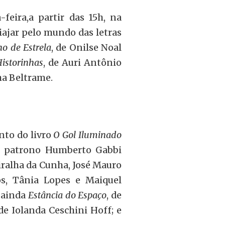
-feira,a partir das 15h, na
ajar pelo mundo das letras
o de Estrela
, de Onilse Noal
istorinhas
, de Auri Antônio
ha Beltrame.
ento do livro
O Gol Iluminado
 patrono Humberto Gabbi
iralha da Cunha, José Mauro
os, Tânia Lopes e Maiquel
o ainda
Estância do Espaço
, de
e Iolanda Ceschini Hoff; e