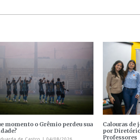
e momento o Grêmio perdeu sua
Calouras de 
idade?
por Diretóri
Professores
Eduarda de Castro
04/08/2026