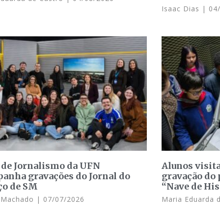
Isaac Dias
04/
 de Jornalismo da UFN
Alunos visit
anha gravações do Jornal do
gravação do 
ço de SM
“Nave de His
e Machado
07/07/2026
Maria Eduarda 