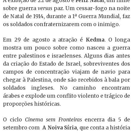
A exibição de 22 de agosto é
Feliz Natal
, um filme
sobre guerra
versus
paz. Um cessar-fogo na noite
de Natal de 1914, durante a 1ª Guerra Mundial, faz
os soldados confraternizarem com o inimigo.
Em 29 de agosto a atração é
Kedma
. O longa
mostra um pouco sobre como nasceu a guerra
entre palestinos e israelenses. Alguns dias antes
da criação do Estado de Israel, sobreviventes dos
campos de concentração viajam de navio para
chegar à Palestina, onde são recebidos à bala por
soldados ingleses. No caminho encontram
árabes e explode um conflito violento e trágico de
proporções históricas.
O ciclo
Cinema sem Fronteiras
encerra dia 5 de
setembro com
A Noiva Síria
, que conta a história