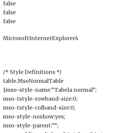
false
false
false
MicrosoftInternetExplorer4
/* Style Definitions */
table.MsoNormalTable
{mso-style-name:”Tabela normal”;
mso-tstyle-rowband-size:0;
mso-tstyle-colband-size:0;
mso-style-noshow:yes;
mso-style-parent:””;