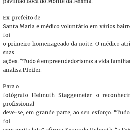
pavilhão Boca do Monte da Feisma.
Ex-prefeito de
Santa Maria e médico voluntário em vários bairro
foi
o primeiro homenageado da noite. O médico atri
suas
ações. “Tudo é empreendedorismo: a vida familiar, 
analisa Pfeifer.
Para o
fotógrafo Helmuth Staggemeier, o reconheci
profissional
deve-se, em grande parte, ao seu esforço. “Tudo
foi
com muita luta”, afirma. Segundo Helmuth, “a Fe