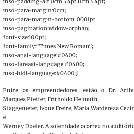
mso-padding-alt:0cm 5.4pt 0cm 5.4pt;
mso-para-margin:0cm;
mso-para-margin-bottom:.0001pt;
mso-pagination:widow-orphan;
font-size:10.0pt;
font-family:”Times New Roman”;
mso-ansi-language:#0400;
mso-fareast-language:#0400;
mso-bidi-language:#0400;}
Entre os empreendedores, estão o Dr. Arth
Marques Pfeifer, Fritholdo Helmuth
Staggemeier, Ivone Freire, Maria Wardereza Cezi
e
Werney Doeler. A solenidade ocorreu no auditór