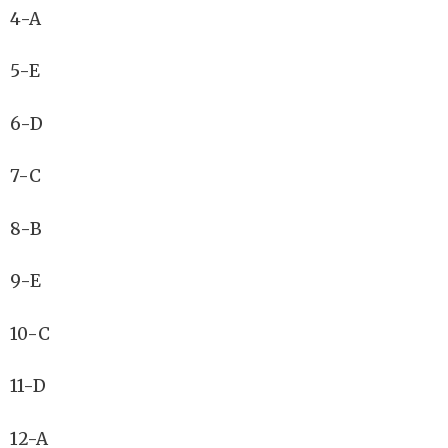
4-A
5-E
6-D
7-C
8-B
9-E
10-C
11-D
12-A