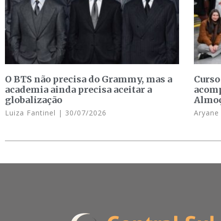
O BTS não precisa do Grammy, mas a
Curso
academia ainda precisa aceitar a
acomp
globalização
Almo
Luiza Fantinel
30/07/2026
Aryan