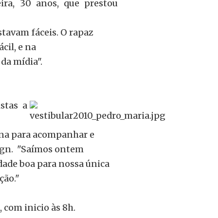
ira, 30 anos, que prestou
stavam fáceis. O rapaz
cil, e na
da mídia".
stas a
ana para acompanhar e
esign. "Saímos ontem
dade boa para nossa única
ção."
 com inicio às 8h.