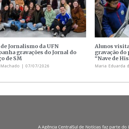
 de Jornalismo da UFN
Alunos visit
anha gravações do Jornal do
gravação do 
ço de SM
“Nave de His
e Machado
07/07/2026
Maria Eduarda 
A Agência CentralSul de Notícias faz parte do