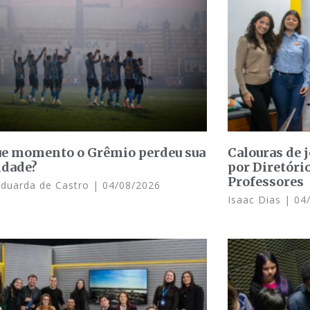
e momento o Grêmio perdeu sua
Calouras de 
idade?
por Diretóri
Professores
Eduarda de Castro
04/08/2026
Isaac Dias
04/