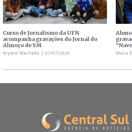
Curso de Jornalismo da UFN
Aluno
acompanha gravações do Jornal do
grava
Almoço de SM
“Nave
Aryane Machado
07/07/2026
Maria 