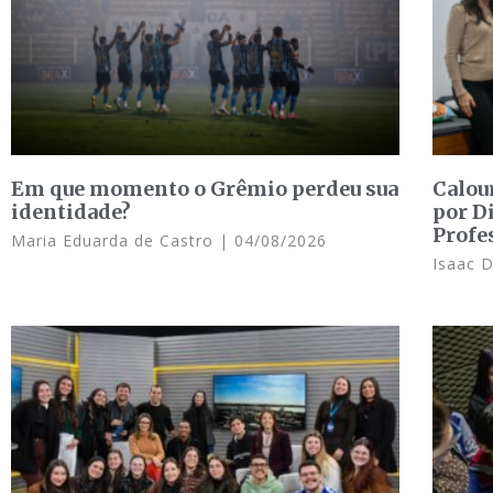
Em que momento o Grêmio perdeu sua
Calou
identidade?
por D
Profe
Maria Eduarda de Castro
04/08/2026
Isaac 