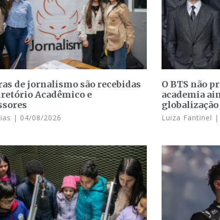
ras de jornalismo são recebidas
O BTS não p
iretório Acadêmico e
academia ain
ssores
globalização
Dias
04/08/2026
Luiza Fantinel