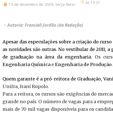
às
13:21
15 de dezembro de 2009, terça-feira
Autoria: Francieli Jordão (da Redação)
Apesar das especulações sobre a criação do curso
as novidades são outras. No vestibular de 2011, 
de graduação na área da engenharia.
Os curs
Engenharia Química
e
Engenharia de Produção
.
Quem garante é a pró-reitora de Graduação, Van
Unifra, Iraní Rupolo.
Para a reitora, os cursos são exigências do merc
grande no país. O número de vagas para a empreg
mais de 70 mil vagas disponíveis para os candid