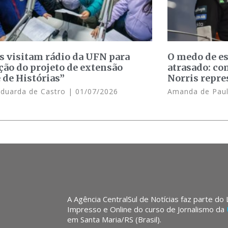
s visitam rádio da UFN para
O medo de e
ção do projeto de extensão
atrasado: c
 de Histórias”
Norris repre
Eduarda de Castro
01/07/2026
Amanda de Pau
A Agência CentralSul de Notícias faz parte do
Impresso e Online do curso de Jornalismo da
em Santa Maria/RS (Brasil).