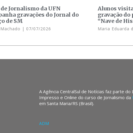
 de Jornalismo da UFN
Alunos visit
anha gravações do Jornal do
gravação do 
ço de SM
“Nave de His
e Machado
07/07/2026
Maria Eduarda 
A Agência CentralSul de Notícias faz parte do
Impresso e Online do curso de Jornalismo da
em Santa Maria/RS (Brasil).
ADM