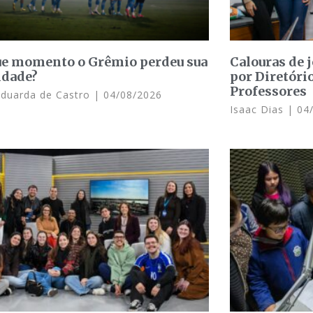
e momento o Grêmio perdeu sua
Calouras de 
idade?
por Diretóri
Professores
Eduarda de Castro
04/08/2026
Isaac Dias
04/