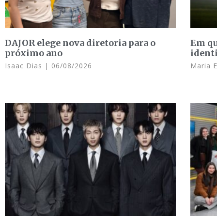
DAJOR elege nova diretoria para o
Em qu
próximo ano
ident
Isaac Dias
06/08/2026
Maria 