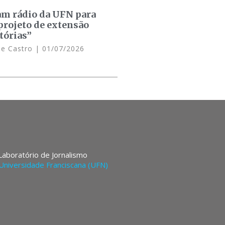
am rádio da UFN para
projeto de extensão
tórias”
de Castro
01/07/2026
 Laboratório de Jornalismo
Universidade Franciscana (UFN)