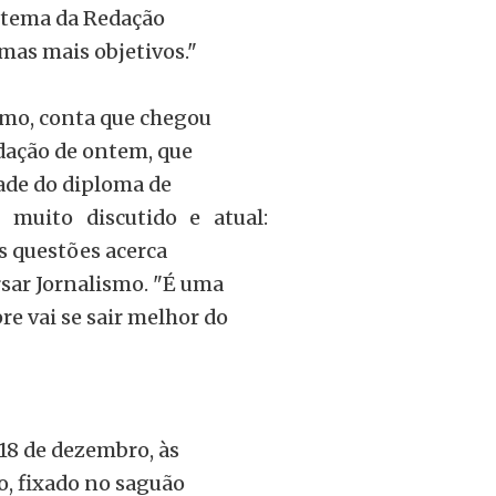
 o tema da Redação
emas mais objetivos."
ismo, conta que chegou
dação de ontem, que
dade do diploma de
 muito discutido e atual:
as questões acerca
sar Jornalismo. "É uma
e vai se sair melhor do
18 de dezembro, às
o, fixado no saguão