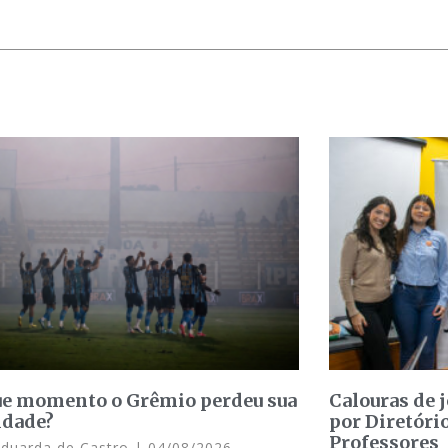
e momento o Grêmio perdeu sua
Calouras de 
idade?
por Diretóri
Professores
Eduarda de Castro
04/08/2026