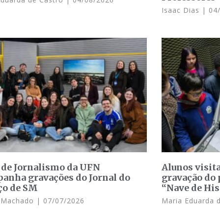
Isaac Dias
04/
 de Jornalismo da UFN
Alunos visit
anha gravações do Jornal do
gravação do 
ço de SM
“Nave de His
e Machado
07/07/2026
Maria Eduarda 