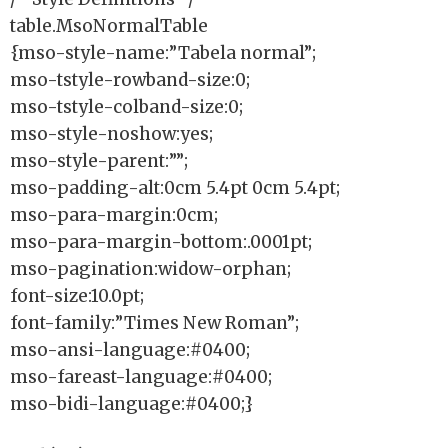
table.MsoNormalTable
{mso-style-name:”Tabela normal”;
mso-tstyle-rowband-size:0;
mso-tstyle-colband-size:0;
mso-style-noshow:yes;
mso-style-parent:””;
mso-padding-alt:0cm 5.4pt 0cm 5.4pt;
mso-para-margin:0cm;
mso-para-margin-bottom:.0001pt;
mso-pagination:widow-orphan;
font-size:10.0pt;
font-family:”Times New Roman”;
mso-ansi-language:#0400;
mso-fareast-language:#0400;
mso-bidi-language:#0400;}