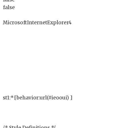
false
MicrosoftInternetExplorer4
st1:*{behavior:url(#ieooui) }
/* Style Definitions */