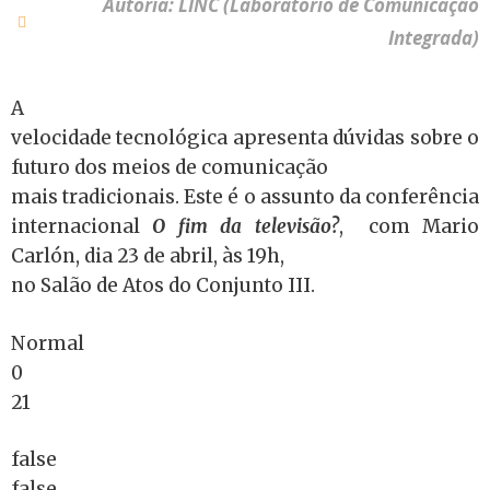
Autoria: LINC (Laboratório de Comunicação
Integrada)
A
velocidade tecnológica apresenta dúvidas sobre o
futuro dos meios de comunicação
mais tradicionais. Este é o assunto da conferência
internacional
O fim da televisão?
, com Mario
Carlón, dia 23 de abril, às 19h,
no Salão de Atos do Conjunto III.
Normal
0
21
false
false