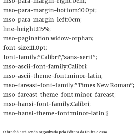
mso-para-margin-right:0cm;
mso-para-margin-bottom:10.0pt;
mso-para-margin-left:0cm;
line-height:115%;
mso-pagination:widow-orphan;
font-size:11.0pt;
font-family:”Calibri”,”sans-serif”;
mso-ascii-font-family:Calibri;
mso-ascii-theme-font:minor-latin;
mso-fareast-font-family:”Times New Roman”;
mso-fareast-theme-font:minor-fareast;
mso-hansi-font-family:Calibri;
mso-hansi-theme-font:minor-latin;}
O brechó está sendo organizado pela Editora da Unifra e essa