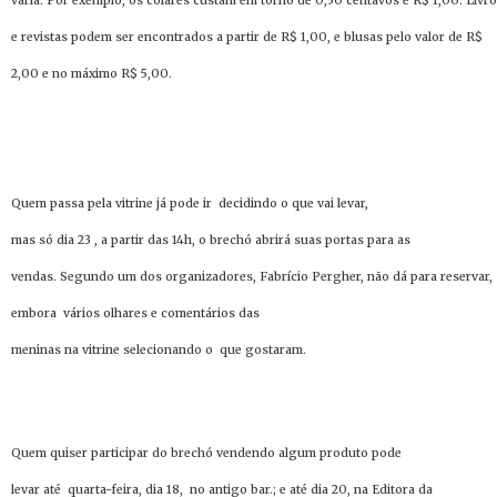
varia. Por exemplo, os colares custam em torno de 0,50 centavos e R$ 1,00. Livr
e revistas podem ser encontrados a partir de R$ 1,00, e blusas pelo valor de R$
2,00 e no máximo R$ 5,00.
Quem passa pela vitrine já pode ir decidindo o que vai levar,
mas só dia 23 , a partir das 14h, o brechó abrirá suas portas para as
vendas. Segundo um dos organizadores, Fabrício Pergher, não dá para reservar,
embora vários olhares e comentários das
meninas na vitrine selecionando o que gostaram.
Quem quiser participar do brechó vendendo algum produto pode
levar até quarta-feira, dia 18, no antigo bar.; e até dia 20, na Editora da