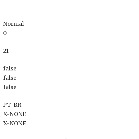
Normal
0
21
false
false
false
PT-BR
X-NONE
X-NONE