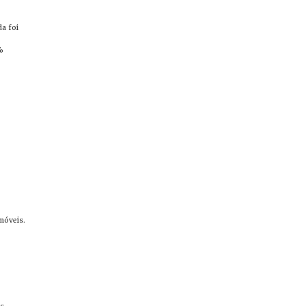
a foi
%
móveis.