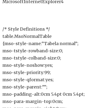
MicrosoftInternetExplorer4
/* Style Definitions */
table.MsoNormalTable
{mso-style-name:”Tabela normal”;
mso-tstyle-rowband-size:0;
mso-tstyle-colband-size:0;
mso-style-noshow:yes;
mso-style-priority:99;
mso-style-qformat:yes;
mso-style-parent:””;
mso-padding-alt:0cm 5.4pt 0cm 5.4pt;
mso-para-margin-top:0cm;