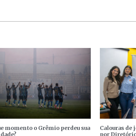
e momento o Grêmio perdeu sua
Calouras de 
idade?
por Diretóri