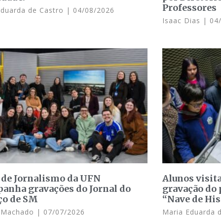
Professores
Eduarda de Castro
04/08/2026
Isaac Dias
04/
 de Jornalismo da UFN
Alunos visit
anha gravações do Jornal do
gravação do 
ço de SM
“Nave de His
e Machado
07/07/2026
Maria Eduarda 