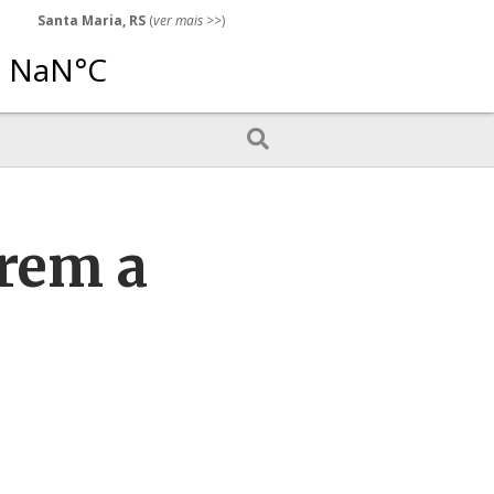
Santa Maria, RS
(
ver mais
>>)
rrem a