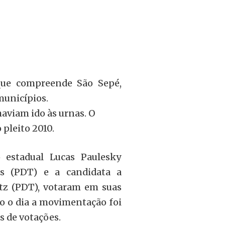
 que compreende São Sepé,
municípios.
haviam ido às urnas. O
 pleito 2010.
 estadual Lucas Paulesky
as (PDT) e a candidata a
ntz (PDT), votaram em suas
do o dia a movimentação foi
is de votações.