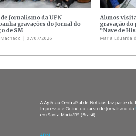
 de Jornalismo da UFN
Alunos visit
anha gravações do Jornal do
gravação do 
ço de SM
“Nave de His
e Machado
07/07/2026
Maria Eduarda 
A Agência CentralSul de Notícias faz parte do
Impresso e Online do curso de Jornalismo da
em Santa Maria/RS (Brasil).
ADM