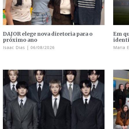
DAJOR elege nova diretoria para o
Em qu
próximo ano
ident
Isaac Dias
06/08/2026
Maria 