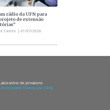
am rádio da UFN para
projeto de extensão
tórias”
de Castro
01/07/2026
 Laboratório de Jornalismo
Universidade Franciscana (UFN)