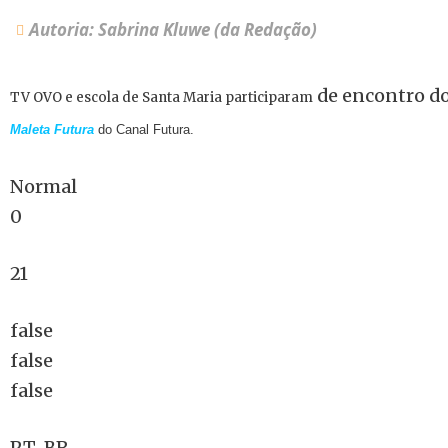
Autoria: Sabrina Kluwe (da Redação)
de encontro d
TV OVO e escola de Santa Maria participaram
Maleta Futura
do Canal Futura.
Normal
0
21
false
false
false
PT-BR