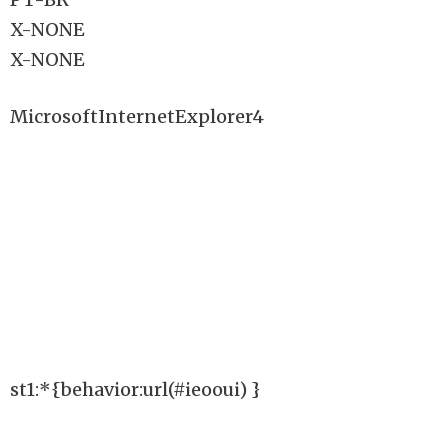
X-NONE
X-NONE
MicrosoftInternetExplorer4
st1:*{behavior:url(#ieooui) }