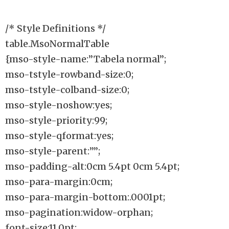
/* Style Definitions */
table.MsoNormalTable
{mso-style-name:”Tabela normal”;
mso-tstyle-rowband-size:0;
mso-tstyle-colband-size:0;
mso-style-noshow:yes;
mso-style-priority:99;
mso-style-qformat:yes;
mso-style-parent:””;
mso-padding-alt:0cm 5.4pt 0cm 5.4pt;
mso-para-margin:0cm;
mso-para-margin-bottom:.0001pt;
mso-pagination:widow-orphan;
font-size:11.0pt;