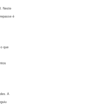
l. Neste
 repasse é
 o que
ntos
des. A
eguiu