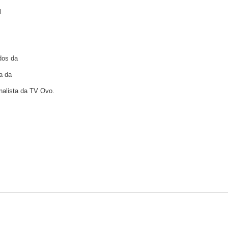
l.
dos da
a da
rnalista da TV Ovo.