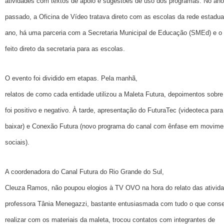
atividades com textos de apoio e sugestões de uso dos programas. No ano
passado, a Oficina de Vídeo tratava direto com as escolas da rede estadua
ano, há uma parceria com a Secretaria Municipal de Educação (SMEd) e o
feito direto da secretaria para as escolas.
O evento foi dividido em etapas. Pela manhã,
relatos de como cada entidade utilizou a Maleta Futura, depoimentos sobre
foi positivo e negativo. À tarde, apresentação do FuturaTec (videoteca para
baixar) e Conexão Futura (novo programa do canal com ênfase em movime
sociais).
A coordenadora do Canal Futura do Rio Grande do Sul,
Cleuza Ramos, não poupou elogios à TV OVO na hora do relato das ativida
professora Tânia Menegazzi, bastante entusiasmada com tudo o que cons
realizar com os materiais da maleta, trocou contatos com integrantes de