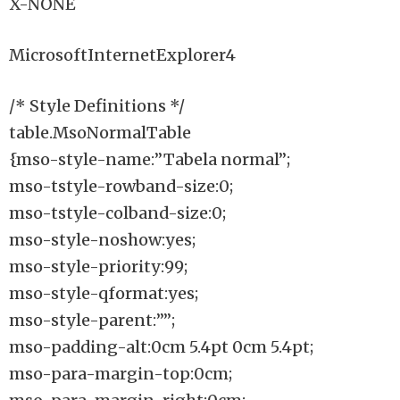
X-NONE
MicrosoftInternetExplorer4
/* Style Definitions */
table.MsoNormalTable
{mso-style-name:”Tabela normal”;
mso-tstyle-rowband-size:0;
mso-tstyle-colband-size:0;
mso-style-noshow:yes;
mso-style-priority:99;
mso-style-qformat:yes;
mso-style-parent:””;
mso-padding-alt:0cm 5.4pt 0cm 5.4pt;
mso-para-margin-top:0cm;