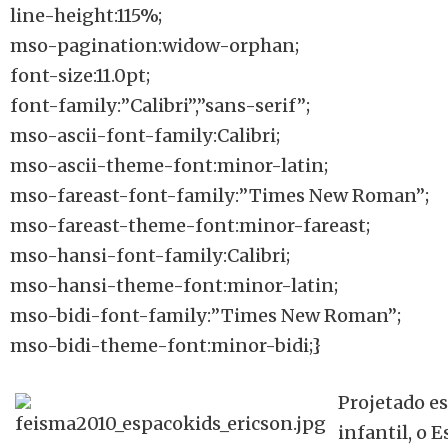
line-height:115%;
mso-pagination:widow-orphan;
font-size:11.0pt;
font-family:”Calibri”,”sans-serif”;
mso-ascii-font-family:Calibri;
mso-ascii-theme-font:minor-latin;
mso-fareast-font-family:”Times New Roman”;
mso-fareast-theme-font:minor-fareast;
mso-hansi-font-family:Calibri;
mso-hansi-theme-font:minor-latin;
mso-bidi-font-family:”Times New Roman”;
mso-bidi-theme-font:minor-bidi;}
Projetado e
infantil, o 