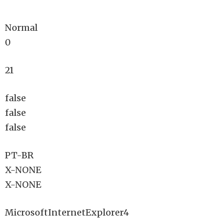
Normal
0
21
false
false
false
PT-BR
X-NONE
X-NONE
MicrosoftInternetExplorer4