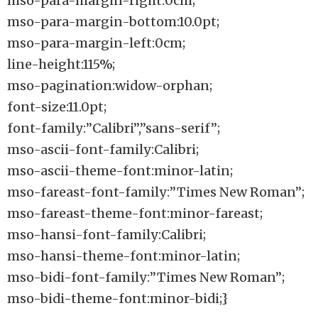
mso-para-margin-right:0cm;
mso-para-margin-bottom:10.0pt;
mso-para-margin-left:0cm;
line-height:115%;
mso-pagination:widow-orphan;
font-size:11.0pt;
font-family:”Calibri”,”sans-serif”;
mso-ascii-font-family:Calibri;
mso-ascii-theme-font:minor-latin;
mso-fareast-font-family:”Times New Roman”;
mso-fareast-theme-font:minor-fareast;
mso-hansi-font-family:Calibri;
mso-hansi-theme-font:minor-latin;
mso-bidi-font-family:”Times New Roman”;
mso-bidi-theme-font:minor-bidi;}