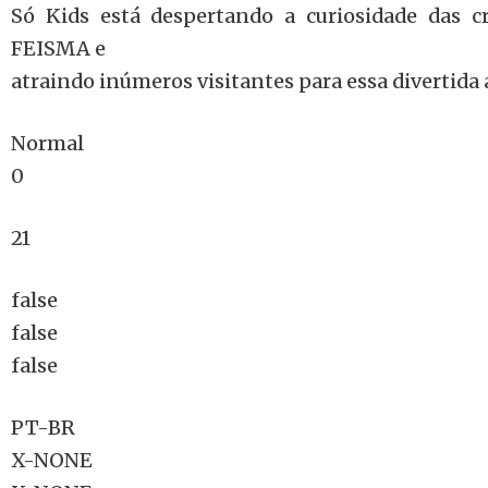
Só Kids está despertando a curiosidade das c
FEISMA e
atraindo inúmeros visitantes para essa divertida 
Normal
0
21
false
false
false
PT-BR
X-NONE