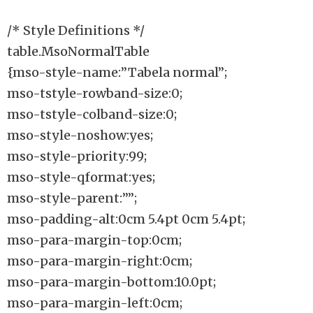
/* Style Definitions */
table.MsoNormalTable
{mso-style-name:”Tabela normal”;
mso-tstyle-rowband-size:0;
mso-tstyle-colband-size:0;
mso-style-noshow:yes;
mso-style-priority:99;
mso-style-qformat:yes;
mso-style-parent:””;
mso-padding-alt:0cm 5.4pt 0cm 5.4pt;
mso-para-margin-top:0cm;
mso-para-margin-right:0cm;
mso-para-margin-bottom:10.0pt;
mso-para-margin-left:0cm;