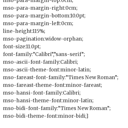
mso-para-margin-top:0cm;
mso-para-margin-right:0cm;
mso-para-margin-bottom:10.0pt;
mso-para-margin-left:0cm;
line-height:115%;
mso-pagination:widow-orphan;
font-size:11.0pt;
font-family:”Calibri”,”sans-serif”;
mso-ascii-font-family:Calibri;
mso-ascii-theme-font:minor-latin;
mso-fareast-font-family:”Times New Roman”;
mso-fareast-theme-font:minor-fareast;
mso-hansi-font-family:Calibri;
mso-hansi-theme-font:minor-latin;
mso-bidi-font-family:”Times New Roman”;
mso-bidi-theme-font:minor-bidi;}